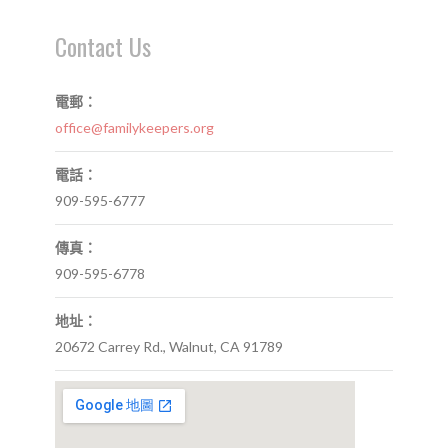
Contact Us
電郵：
office@familykeepers.org
電話：
909-595-6777
傳真：
909-595-6778
地址：
20672 Carrey Rd., Walnut, CA 91789